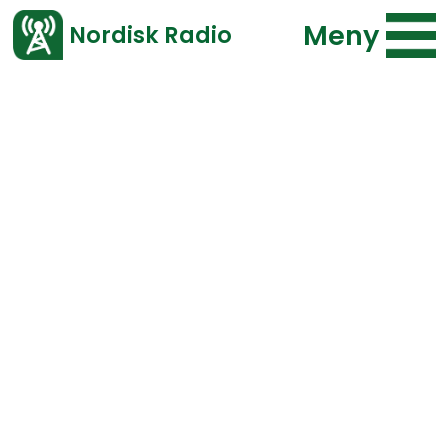
Meny
Nordisk Radio
Vårt senaste avsnitt!
Bläddra i arkivet
Program
Typ
Repriser
F.o.m.