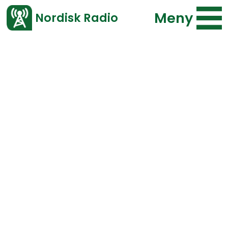
Meny
Nordisk Radio
Vårt senaste avsnitt!
Bläddra i arkivet
Program
Typ
Repriser
F.o.m.