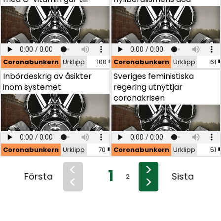
Coronabunkern
Coronabunkern
Urklipp
Urklipp
100
Coronabunkern
Urklipp
61
Inbördeskrig av åsikter inom systemet
Inbördeskrig av åsikter
Sveriges feministiska
inom systemet
regering utnyttjar
coronakrisen
Coronabunkern
Coronabunkern
Urklipp
Urklipp
70
Coronabunkern
Urklipp
51
<
>
1
Första
Sista
<
>
2
3
4