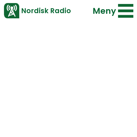
Meny
Nordisk Radio
Vårt senaste avsnitt!
Bläddra i arkivet
Program
Typ
Repriser
F.o.m.