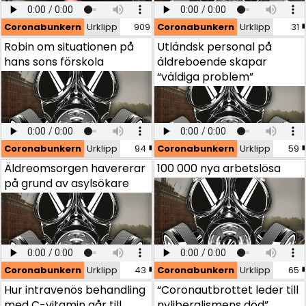
Coronabunkern
Coronabunkern
Urklipp
Urklipp
909
Coronabunkern
Urklipp
31
Robin om situationen på hans sons förskola
Robin om situationen på
Utländsk personal på
hans sons förskola
äldreboende skapar
“väldiga problem”
Coronabunkern
Coronabunkern
Urklipp
Urklipp
94
Coronabunkern
Urklipp
59
Äldreomsorgen havererar på grund av asylsökare
Äldreomsorgen havererar
100 000 nya arbetslösa
på grund av asylsökare
Coronabunkern
Coronabunkern
Urklipp
Urklipp
43
Coronabunkern
Urklipp
65
Hur intravenös behandling med C-vitamin går till
Hur intravenös behandling
“Coronautbrottet leder till
med C-vitamin går till
nyliberalismens död”