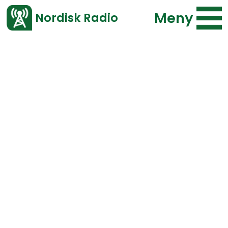
Meny
Nordisk Radio
Vårt senaste avsnitt!
Bläddra i arkivet
Program
Typ
Repriser
F.o.m.