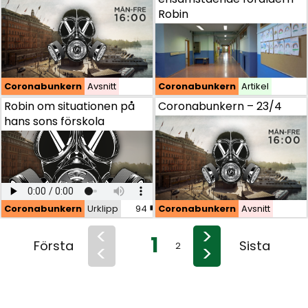
Robin
Coronabunkern
Coronabunkern
Avsnitt
Avsnitt
Coronabunkern
Artikel
Robin om situationen på hans sons förskola
Robin om situationen på
Coronabunkern – 23/4
hans sons förskola
Coronabunkern
Coronabunkern
Urklipp
Urklipp
94
Coronabunkern
Avsnitt
<
>
1
Första
Sista
<
>
2
3
4
5
6
7