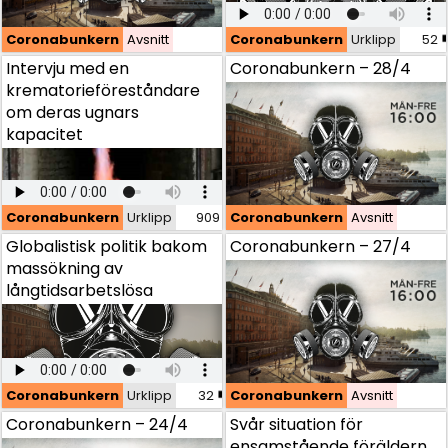
Coronabunkern
Coronabunkern
Avsnitt
Avsnitt
Coronabunkern
Urklipp
52
Intervju med en krematorieföreståndare om deras ugna
Intervju med en
Coronabunkern – 28/4
krematorieföreståndare
om deras ugnars
kapacitet
Coronabunkern
Coronabunkern
Urklipp
Urklipp
909
Coronabunkern
Avsnitt
Globalistisk politik bakom massökning av långtidsarbets
Globalistisk politik bakom
Coronabunkern – 27/4
massökning av
långtidsarbetslösa
Coronabunkern
Coronabunkern
Urklipp
Urklipp
32
Coronabunkern
Avsnitt
Coronabunkern – 24/4
Coronabunkern – 24/4
Svår situation för
ensamstående föräldern